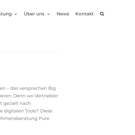
stung
Über uns
News
Kontakt
den – das versprechen Big
eren: Denn wo Vertriebler
t gezielt nach
digitalen Tools? Diese
rnehmensberatung Pure